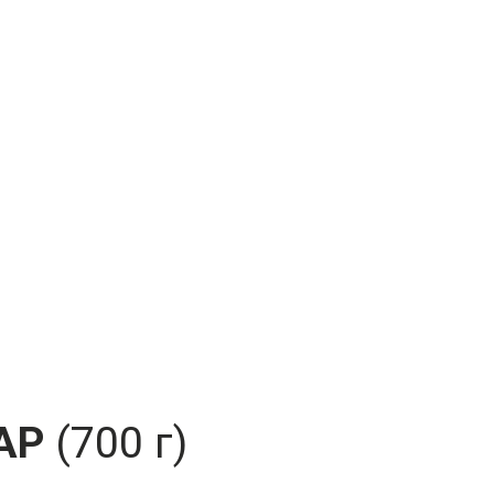
АР
(700 г)