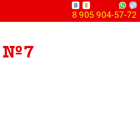
8 905 904-57-72
к №7