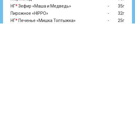
НГ
*
Зефир «Маша и Медведь»
-
35г
Пирожное «HIPPO»
-
32г
НГ
*
Печенье «Мишка Топтыжка»
-
25г
КОНФЕТЫ:
Лунная ночь (купол)
-
2 шт.
Грильяжные
-
1 шт.
Матрешка с орехом
-
1 шт.
Батончик Ореховая роща
-
1 шт.
Матрёшка с печеньем
-
1 шт.
Тоффи (купол)
-
1 шт.
Ёшкина коровка (купол)
-
1 шт.
Звонкое лето (купол)
-
1 шт.
Ласточка
-
2 шт.
Ромашка
-
1 шт.
Мистер Твистер
-
1 шт.
Мишка виртуоз
-
2 шт.
Му-муйка
-
2 шт.