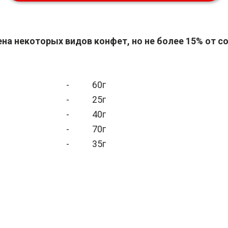
на некоторых видов конфет, но не более 15% от со
-
60г
-
25г
-
40г
-
70г
-
35г
-
18г
-
2 шт.
-
1 шт.