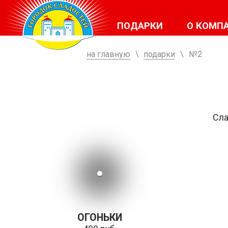
ПОДАРКИ
О КОМП
на главную
\
подарки
\
№2
Сла
ОГОНЬКИ