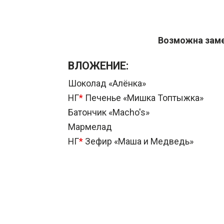
Возможна заме
ВЛОЖЕНИЕ:
Шоколад «Алёнка»
НГ
*
Печенье «Мишка Топтыжка»
Батончик «Macho's»
Мармелад
НГ
*
Зефир «Маша и Медведь»
Вафля «Артек плюс»
КОНФЕТЫ:
Лунная ночь (купол)
Красная шапочка