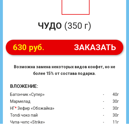
ЧУДО
(350 г)
630 руб.
ЗАКАЗАТЬ
Возможна замена некоторых видов конфет, но не
более 15% от состава подарка.
ВЛОЖЕНИЕ:
Батончик «Супер»
-
40г
Мармелад
-
30г
НГ
*
Зефир «Обожайка»
-
30г
Tondi чоко пай
-
30г
Чупа-чупс «Strike»
-
11г