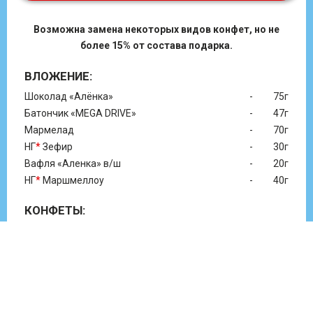
Возможна замена некоторых видов конфет, но не
более 15% от состава подарка.
ВЛОЖЕНИЕ:
Шоколад «Алёнка»
-
75г
Батончик «MEGA DRIVE»
-
47г
Мармелад
-
70г
НГ
*
Зефир
-
30г
Вафля «Аленка» в/ш
-
20г
НГ
*
Маршмеллоу
-
40г
КОНФЕТЫ:
Белочка
-
2 шт.
Вдохновение
-
2 шт.
Мишка косолапый
-
2 шт.
Красная шапочка
-
2 шт.
Замоскворечье
-
2 шт.