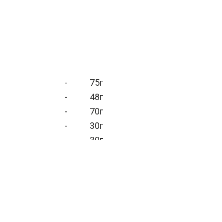
-
75г
-
48г
-
70г
-
30г
-
30г
-
40г
-
50г
-
30г