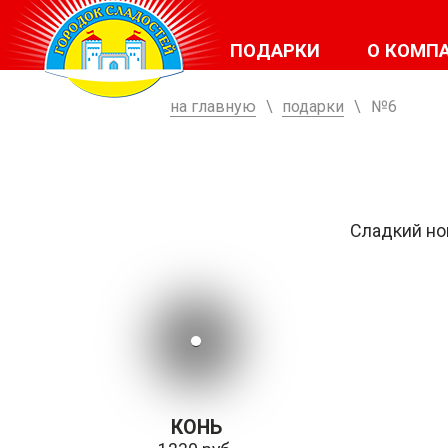
ПОДАРКИ
О КОМП
на главную
\
подарки
\
№6
Сладкий но
КОНЬ