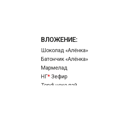
ВЛОЖЕНИЕ:
Шоколад «Алёнка»
Батончик «Алёнка»
Мармелад
НГ
*
Зефир
Tondi чоко пай
НГ
*
Маршмеллоу
Вафля «Коровка» в/ш
Пирожное «Барни»
КОНФЕТЫ: