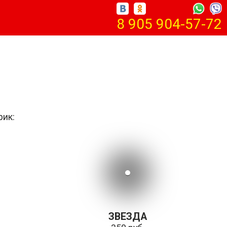
8 905 904-57-72
рик:
ЗВЕЗДА