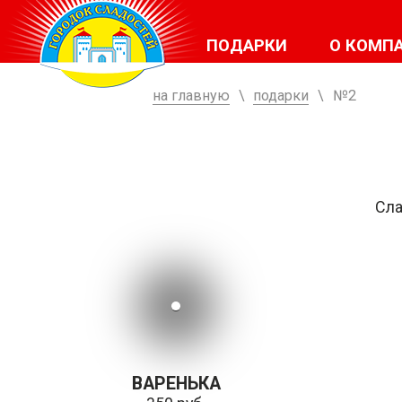
ПОДАРКИ
О КОМП
на главную
\
подарки
\
№2
Сла
ВАРЕНЬКА