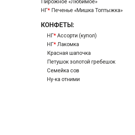
Пирожное «Любимое»
НГ
*
Печенье «Мишка Топтыжка»
КОНФЕТЫ:
НГ
*
Ассорти (купол)
НГ
*
Лакомка
Красная шапочка
Петушок золотой гребешок
Семейка сов
Ну-ка отними
Козиначки
Матрёшка с печеньем
Наслаждение
KINOCORN
Маска
Ёшкина коровка (купол)