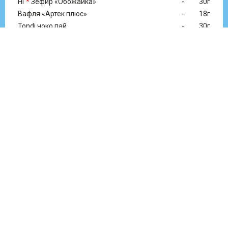
НГ
*
Зефир «Обожайка»
-
30г
Вафля «Артек плюс»
-
18г
Tondi чоко пай
-
30г
КОНФЕТЫ:
Лунная ночь (купол)
-
2 шт.
Грильяжные
-
1 шт.
Матрешка с орехом
-
1 шт.
Матрёшка с печеньем
-
1 шт.
Тоффи (купол)
-
1 шт.
Ёшкина коровка (купол)
-
1 шт.
Звонкое лето (купол)
-
1 шт.
Батончик РФ
-
2 шт.
Ласточка
-
2 шт.
Ромашка
-
2 шт.
Мишка виртуоз
-
2 шт.
Lusso
-
2 шт.
Frant
-
2 шт.
Ярче
-
2 шт.