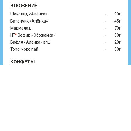
ВЛОЖЕНИЕ:
Шоколад «Алёнка»
-
90г
Батончик «Алёнка»
-
45г
Мармелад
-
70г
НГ
*
Зефир «Обожайка»
-
30г
Вафля «Аленка» в/ш
-
20г
Tondi чоко пай
-
30г
КОНФЕТЫ:
Мишка косолапый
-
1 шт.
Белочка
-
1 шт.
Алёнка
-
1 шт.
Красная шапочка
-
1 шт.
Кара-кум
-
1 шт.
Петушок золотой гребешок
-
1 шт.
Халва в/ш.
-
1 шт.
Трюфель (купол)
-
1 шт.
Птичье молоко
-
2 шт.